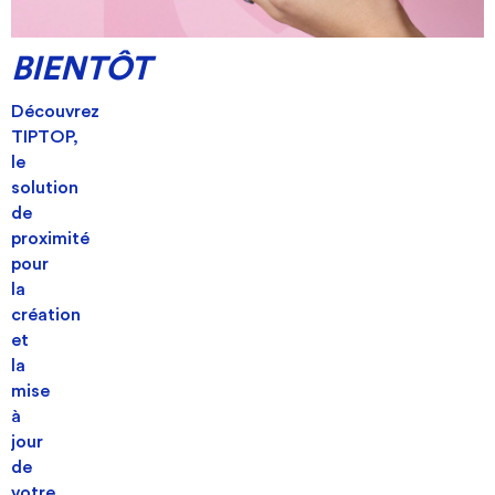
BIENTÔT
Découvrez
TIPTOP,
le
solution
site internet TIPTOP pour les
de
proximité
professionnels vosgiens par Europub
pour
la
création
et
la
mise
à
jour
de
votre