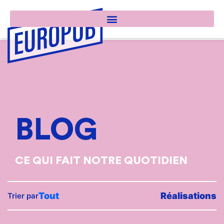
BLOG
CE QUI FAIT NOTRE QUOTIDIEN
Tout
Réalisations
Trier par
MEUBLES ATLAS À SAINT-
VOSEGUS FITNESS
Ma
LA GRANGE AUX POULETS
Vit