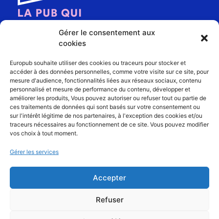
Gérer le consentement aux
cookies
Europub souhaite utiliser des cookies ou traceurs pour stocker et
accéder à des données personnelles, comme votre visite sur ce site, pour
mesure d'audience, fonctionnalités liées aux réseaux sociaux, contenu
personnalisé et mesure de performance du contenu, développer et
EUROPUB
améliorer les produits, Vous pouvez autoriser ou refuser tout ou partie de
ces traitements de données qui sont basés sur votre consentement ou
LE SPÉCIALISTE EN COMMUNICATION VISUELLE,
sur l'intérêt légitime de nos partenaires, à l'exception des cookies et/ou
PUBLICITÉ ET SIGNALÉTIQUE DANS LES VOSGES
traceurs nécessaires au fonctionnement de ce site. Vous pouvez modifier
vos choix à tout moment.
Zone de Choisy,
Gérer les services
4 impasse du Canal
88200 REMIREMONT
Accepter
Tél. 03 29 22 11 11
Fax. 03 29 22 11 12
Refuser