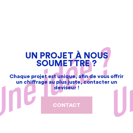
UN PROJET À NOUS
SOUMETTRE ?
Chaque projet est unique, afin de vous offrir
un chiffrage au plus juste, contacter un
deviseur !
CONTACT