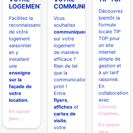
LOGEMENT
COMMUNICATION
Découvrez
bientôt la
Facilitez la
Vous
formule
reconnaissance
souhaitez
locale TIP
de votre
communiquer
TOP pour
logement
sur votre
un site
saisonnier
logement
internet
en y
de manière
simple de
installant
efficace ?
gestion et
une
Rien de tel
à un tarif
enseigne
que la
raisonné.
sur la
communication
En
façade de
print !
collaboration
votre
Entre
avec
location.
flyers
,
Lézards
affiches
et
En savoir
Création
.
cartes de
plus...
visite
,
En savoir
votre
plus...