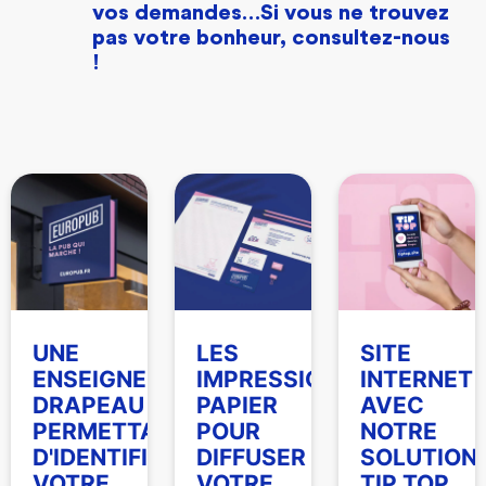
vos demandes…Si vous ne trouvez
pas votre bonheur, consultez-nous
!
UNE
LES
SITE
IRES
ENSEIGNE
IMPRESSIONS
INTERNET
DRAPEAU
PAPIER
AVEC
PERMETTANT
POUR
NOTRE
D'IDENTIFIER
DIFFUSER
SOLUTION
VOTRE
VOTRE
TIP TOP