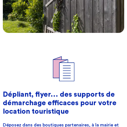
Dépliant, flyer... des supports de
démarchage efficaces pour votre
location touristique
Déposez dans des boutiques partenaires, à la
mairie
et